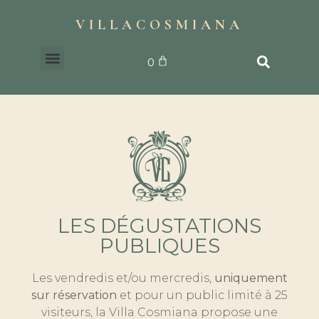
VILLACOSMIANA
0
LA BOUTIQUE
LES D
É
GUSTATIONS
PUBLIQUES
Les vendredis et/ou mercredis,
uniquement
sur réservation
et pour un public limité à 25
visiteurs, la Villa Cosmiana propose une