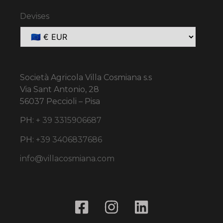
Devises
Società Agricola Villa Cosmiana s.s
Via Sant Antonio, 28
56037 Peccioli – Pisa
PH:
+ 39 3315906687
PH:
+39 3406837686
info@villacosmiana.com