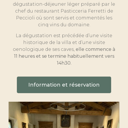
dégustation-déjeuner léger préparé par le
chef du restaurant Pasticceria Ferretti de
Peccioli où sont servis et commentés les
cinq vins du domaine.
La dégustation est précédée d’une visite
historique de la villa et d’une visite
oenologique de ses caves,
elle commence à
11 heures et se termine habituellement vers
14h30.
Information et réservation