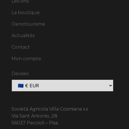
Les vins
La boutique
Oenotourisme
Actualités
Contact
Mon compte
Devises
Società Agricola Villa Cosmiana s.s
Via Sant Antonio, 28
56037 Peccioli – Pisa