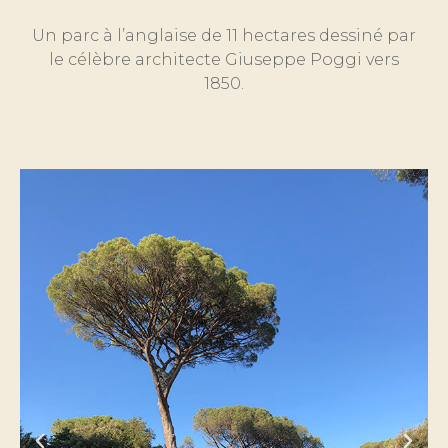
Un parc à l’anglaise de 11 hectares dessiné par
le célèbre architecte Giuseppe Poggi vers
1850.